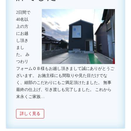
2日間で
40名以
上の方
にお越
し頂き
まし
た。 み
つわリ
フォームＯＢ様もお越し頂きまして誠にありがとうご
ざいます。 お施主様にも間取りや見た目だけでな
く、細部のこだわりにもご満足頂けたました。 無事
最終の仕上げ、引き渡しも完了しました。 これから
末永くご家族…
詳しく見る